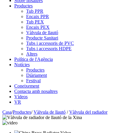
Sobre nosaltres
Productes
Tub PPR
Encaix PPR
Tub PEX
Encaix PEX
Vàlvula de llautó
Producte Sanitari
Tubs i accessoris de PVC
Tubs i accessoris HDPE
Altres
Política de l'Agència
Notícies
Productes
Diàriament
Festival
Coneixement
Contacta amb nosaltres
Vídeos
VR
Casa
/
Productes
/
Vàlvula de llautó
/
Vàlvula del radiador