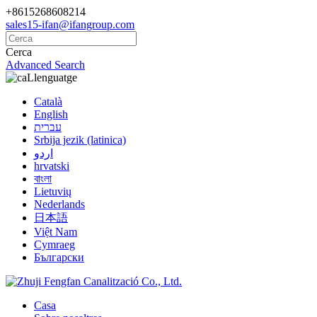
+8615268608214
sales15-ifan@ifangroup.com
Cerca
Advanced Search
Llenguatge
Català
English
עברית
Srbija jezik (latinica)
اردو
hrvatski
বাংলা
Lietuvių
Nederlands
日本語
Việt Nam
Cymraeg
Български
Casa