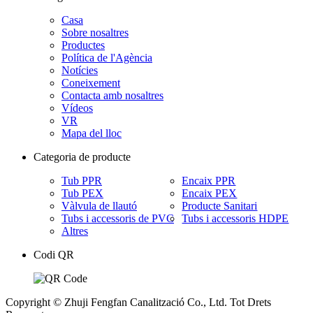
Casa
Sobre nosaltres
Productes
Política de l'Agència
Notícies
Coneixement
Contacta amb nosaltres
Vídeos
VR
Mapa del lloc
Categoria de producte
Tub PPR
Encaix PPR
Tub PEX
Encaix PEX
Vàlvula de llautó
Producte Sanitari
Tubs i accessoris de PVC
Tubs i accessoris HDPE
Altres
Codi QR
Copyright © Zhuji Fengfan Canalització Co., Ltd. Tot Drets