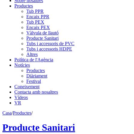
Sobre nosaltres
Productes
Tub PPR
Encaix PPR
Tub PEX
Encaix PEX
Vàlvula de llautó
Producte Sanitari
Tubs i accessoris de PVC
Tubs i accessoris HDPE
Altres
Política de l'Agència
Notícies
Productes
Diàriament
Festival
Coneixement
Contacta amb nosaltres
Vídeos
VR
Casa
/
Productes
/
Producte Sanitari