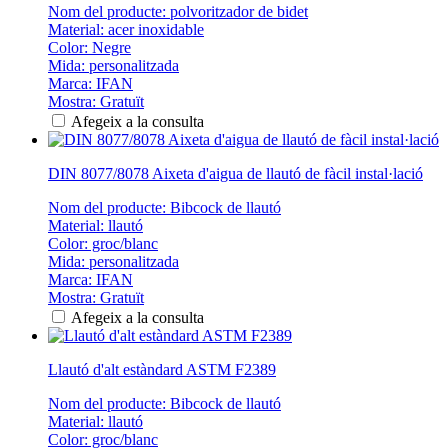
Nom del producte: polvoritzador de bidet
Material: acer inoxidable
Color: Negre
Mida: personalitzada
Marca: IFAN
Mostra: Gratuït
Afegeix a la consulta
DIN 8077/8078 Aixeta d'aigua de llautó de fàcil instal·lació
Nom del producte: Bibcock de llautó
Material: llautó
Color: groc/blanc
Mida: personalitzada
Marca: IFAN
Mostra: Gratuït
Afegeix a la consulta
Llautó d'alt estàndard ASTM F2389
Nom del producte: Bibcock de llautó
Material: llautó
Color: groc/blanc