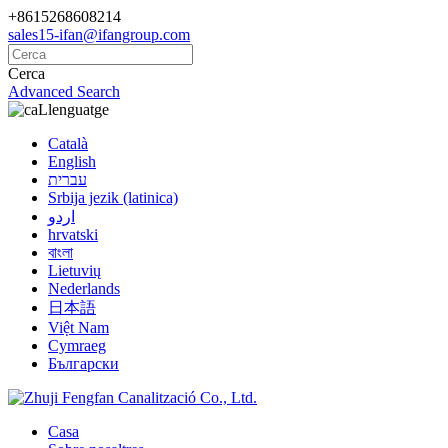
+8615268608214
sales15-ifan@ifangroup.com
Cerca
Advanced Search
Llenguatge
Català
English
עברית
Srbija jezik (latinica)
اردو
hrvatski
বাংলা
Lietuvių
Nederlands
日本語
Việt Nam
Cymraeg
Български
Casa