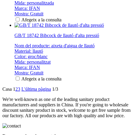
Mida: personalitzada
Marca: IFAN
Mostra: Gratuït
Afegeix a la consulta
GB/T 18742 Bibcock de llautó d'alta pressió
Nom del producte: aixeta d'aigua de llautó
Material: llautó
Color: groc/blanc
Mida: personalitzat
Marca: IFAN
Mostra: Gratuït
Afegeix a la consulta
Casa
1
2
3
L'última pàgina
1/3
We're well-known as one of the leading sanitary product
manufacturers and suppliers in China. If you're going to wholesale
discount sanitary product in stock, welcome to get free sample from
our factory. All our products are with high quality and low price.