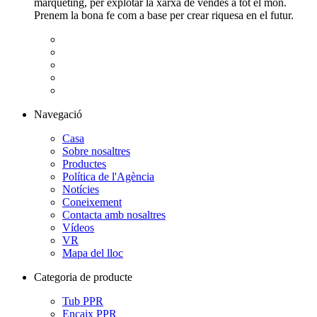
màrqueting, per explotar la xarxa de vendes a tot el món.
Prenem la bona fe com a base per crear riquesa en el futur.
Navegació
Casa
Sobre nosaltres
Productes
Política de l'Agència
Notícies
Coneixement
Contacta amb nosaltres
Vídeos
VR
Mapa del lloc
Categoria de producte
Tub PPR
Encaix PPR