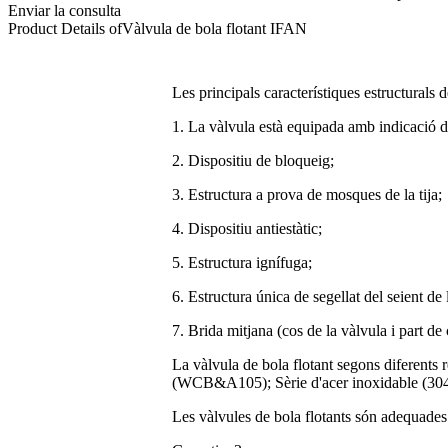
Enviar la consulta
Product Details of
Vàlvula de bola flotant IFAN
Les principals característiques estructurals d
1. La vàlvula està equipada amb indicació de
2. Dispositiu de bloqueig;
3. Estructura a prova de mosques de la tija;
4. Dispositiu antiestàtic;
5. Estructura ignífuga;
6. Estructura única de segellat del seient de 
7. Brida mitjana (cos de la vàlvula i part de
La vàlvula de bola flotant segons diferents r
(WCB&A105); Sèrie d'acer inoxidable (304.3
Les vàlvules de bola flotants són adequades 