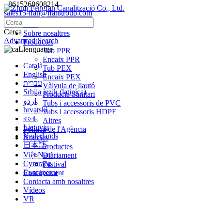
+8615268608214
sales15-ifan@ifangroup.com
Casa
Cerca
Sobre nosaltres
Advanced Search
Productes
Llenguatge
Tub PPR
Encaix PPR
Català
Tub PEX
English
Encaix PEX
עברית
Vàlvula de llautó
Srbija jezik (latinica)
Producte Sanitari
اردو
Tubs i accessoris de PVC
hrvatski
Tubs i accessoris HDPE
বাংলা
Altres
Lietuvių
Política de l'Agència
Nederlands
Notícies
日本語
Productes
Việt Nam
Diàriament
Cymraeg
Festival
Български
Coneixement
Contacta amb nosaltres
Vídeos
VR