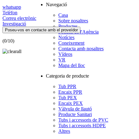
Navegació
whatsapp
Telèfon
Casa
Correu electrònic
Sobre nosaltres
Investigació
Productes
Poseu-vos en contacte amb el proveïdor
Política de l'Agència
Notícies
(
0
/10)
Coneixement
Contacta amb nosaltres
Vídeos
VR
Mapa del lloc
Categoria de producte
Tub PPR
Encaix PPR
Tub PEX
Encaix PEX
Vàlvula de llautó
Producte Sanitari
Tubs i accessoris de PVC
Tubs i accessoris HDPE
Altres