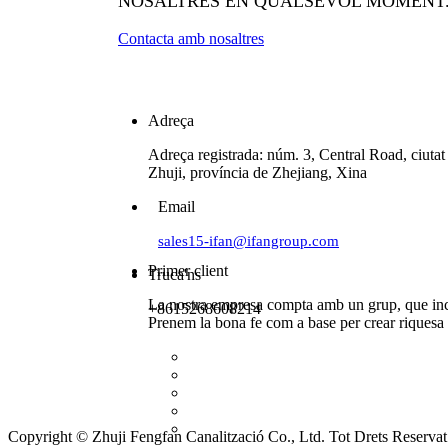
NOSALTRES EN QUALSEVOL MOMENT
Contacta amb nosaltres
Adreça
Adreça registrada: núm. 3, Central Road, ciutat
Zhuji, província de Zhejiang, Xina
Email
sales15-ifan@ifangroup.com
Primer client
Truca'ns
La nostra empresa compta amb un grup, que inclo
+8615268608214
Prenem la bona fe com a base per crear riquesa e
Copyright © Zhuji Fengfan Canalització Co., Ltd. Tot Drets Reservat